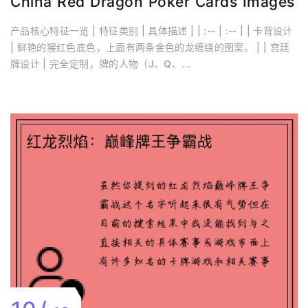
China Red Dragon Poker Cards Images
产品核心特征一览 | 特征类别 | 具体描述 | | :-- | :-- | | 卡背设计
| 鲜艳的猩红色底色，上面有两条金色的龙缠绕的图案。 | | 宫廷
牌设计 | 完全定制，牌的人物（J、Q、...