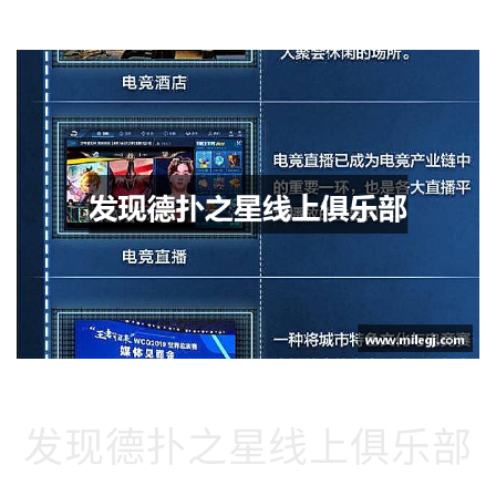
发现德扑之星线上俱乐部