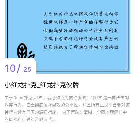
10
25
小红龙扑克_红龙扑克伙牌
关于"红龙扑克伙牌"，我必须首先向你强调："伙牌"是一种严重的
作弊行为，它会彻底破坏游戏的公平性，并且所有正规平台都对这
种行为设有严厉的惩罚措施。 为了帮助你清晰、全面地理解其中
的风险和正确的游戏方式...