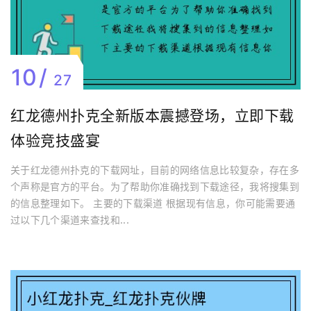
10
27
红龙德州扑克全新版本震撼登场，立即下载
体验竞技盛宴
关于红龙德州扑克的下载网址，目前的网络信息比较复杂，存在多
个声称是官方的平台。为了帮助你准确找到下载途径，我将搜集到
的信息整理如下。 主要的下载渠道 根据现有信息，你可能需要通
过以下几个渠道来查找和...