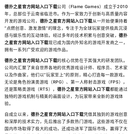
德扑之星官方网站入口下载
公司（Flame Games）成立于2010
年，总部位于云南省临沧市。作为一家致力于创新与高质量内容
开发的游戏公司，
德扑之星官方网站入口下载
从一开始便秉持着
“点燃创意、激发激情”的理念，专注于为全球玩家提供极具沉浸
感与娱乐性的互动体验。经过多年的技术积累与创意突破，
德扑
之星官方网站入口下载
现已成为国内外知名的游戏开发商之一，
拥有一系列广受欢迎的游戏作品。
德扑之星官方网站入口下载
的核心优势在于其强大的研发团队。
公司内汇聚了来自世界各地的优秀游戏设计师、程序员、艺术家
以及作曲家，他们以“玩家至上”的原则，精心打造每一款游戏。
无论是角色扮演类游戏（RPG）、第一人称射击游戏（FPS），
还是策略类游戏（RTS），
德扑之星官方网站入口下载
都能通过
独特的游戏机制与精美的画面设计，为玩家带来全新的游戏体
验。
自成立以来，
德扑之星官方网站入口下载
凭借其独到的游戏创意
和深厚的技术实力，先后推出了多款热门游戏。这些游戏不仅在
国内市场取得了极大的成功，还成功进军了国际市场，赢得了大