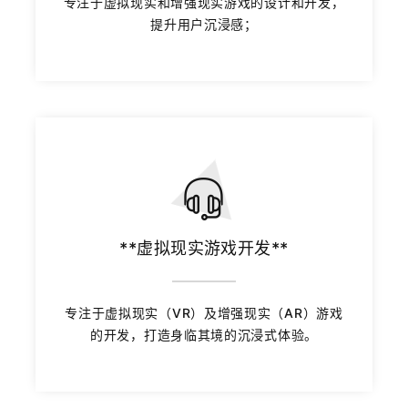
专注于虚拟现实和增强现实游戏的设计和开发，
提升用户沉浸感；
**虚拟现实游戏开发**
专注于虚拟现实（VR）及增强现实（AR）游戏
的开发，打造身临其境的沉浸式体验。