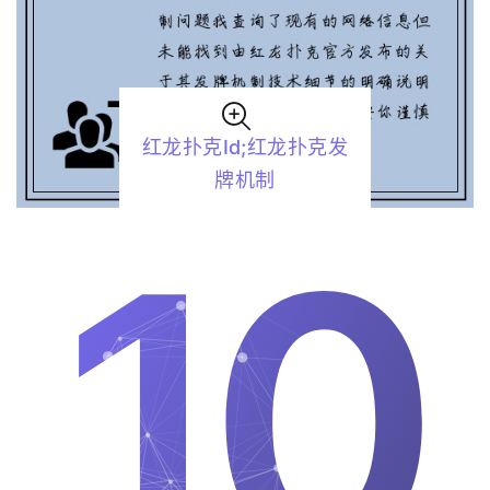
红龙扑克id;红龙扑克发
牌机制
10