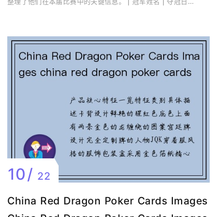
整理了他们在本届比赛中的关键信息。 | 冠军姓名 | 夺冠日...
10
22
China Red Dragon Poker Cards Images