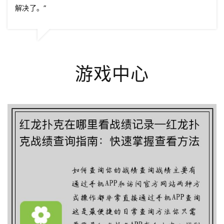
解决了。”
游戏中心