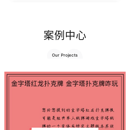
案例中心
Our Projects