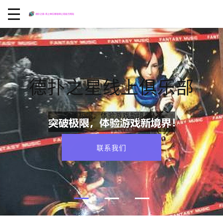
德扑之星线上俱乐部
突破极限，体验游戏新境界！
联系我们