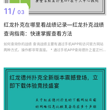
11
03
红龙扑克在哪里看战绩记录—红龙扑克战绩
查询指南：快速掌握查看方法
如何查询你的战绩 查询战绩主要有通过手机APP和访问官方网站
两种方式，操作都非常直接。 * 通过手机APP查询德扑之星正...