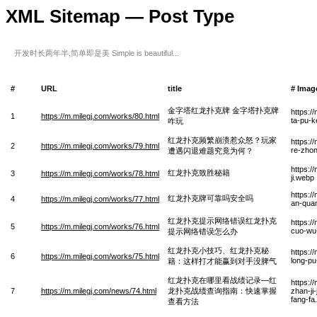
XML Sitemap — Post Type
开发时长两年半,简单即是美 Simple is beautiful...
#
URL
title
# Imag
金字塔红龙扑克牌 金字塔扑克牌
https:/
1
https://m.milegj.com/works/80.html
ta-pu-
咋玩
红龙扑克频繁崩溃惹众怒？玩家
https:/
2
https://m.milegj.com/works/79.html
re-zhon
遭遇闪退难题究竟为何？
https:/
红龙扑克致胜秘籍
3
https://m.milegj.com/works/78.html
ji.webp
https:/
红龙扑克牌可靠吗安全吗
4
https://m.milegj.com/works/77.html
an-qua
红龙扑克提示网络错误红龙扑克
https:/
5
https://m.milegj.com/works/76.html
cuo-wu
提示网络错误怎么办
红龙扑克小技巧、红龙扑克秘
https:/
6
https://m.milegj.com/works/75.html
long-pu
籍：这样打才能赢到对手没脾气
红龙扑克在哪里看战绩记录—红
https:/
7
https://m.milegj.com/news/74.html
龙扑克战绩查询指南：快速掌握
zhan-ji
fang-fa
查看方法