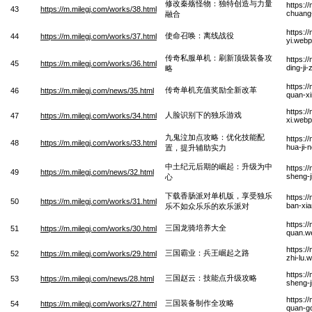
修改秦殇怪物：独特创造与力量
https:/
43
https://m.milegj.com/works/38.html
chuang-
融合
https:/
使命召唤：离线战役
44
https://m.milegj.com/works/37.html
yi.webp
传奇私服单机：刷新顶级装备攻
https:/
45
https://m.milegj.com/works/36.html
ding-ji
略
https:/
传奇单机充值奖励全新改革
46
https://m.milegj.com/news/35.html
quan-xi
https:/
人脸识别下的独乐游戏
47
https://m.milegj.com/works/34.html
xi.webp
九鬼泣加点攻略：优化技能配
https:/
48
https://m.milegj.com/works/33.html
hua-ji-
置，提升辅助实力
中土纪元后期的崛起：升级为中
https:/
49
https://m.milegj.com/news/32.html
sheng-j
心
下载香肠派对单机版，享受独乐
https:/
50
https://m.milegj.com/works/31.html
ban-xia
乐不如众乐乐的欢乐派对
https:/
三国龙骑培养大全
51
https://m.milegj.com/works/30.html
quan.w
https:/
三国霸业：兵王崛起之路
52
https://m.milegj.com/works/29.html
zhi-lu.
https:/
三国赵云：技能点升级攻略
53
https://m.milegj.com/news/28.html
sheng-j
https:/
三国装备制作全攻略
54
https://m.milegj.com/works/27.html
quan-g