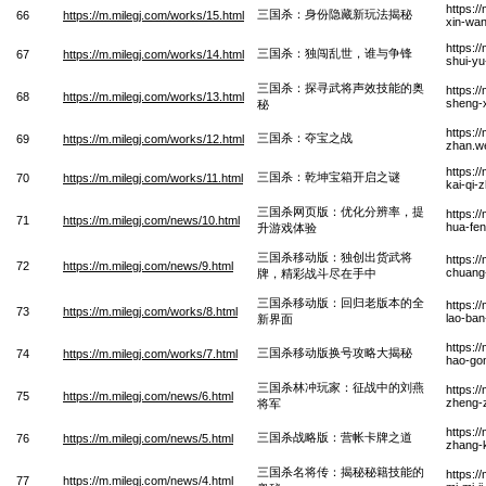
https:/
三国杀：身份隐藏新玩法揭秘
66
https://m.milegj.com/works/15.html
xin-wan
https:/
三国杀：独闯乱世，谁与争锋
67
https://m.milegj.com/works/14.html
shui-y
三国杀：探寻武将声效技能的奥
https:/
68
https://m.milegj.com/works/13.html
sheng-x
秘
https:/
三国杀：夺宝之战
69
https://m.milegj.com/works/12.html
zhan.w
https:/
三国杀：乾坤宝箱开启之谜
70
https://m.milegj.com/works/11.html
kai-qi-
三国杀网页版：优化分辨率，提
https:/
71
https://m.milegj.com/news/10.html
hua-fen
升游戏体验
三国杀移动版：独创出货武将
https:/
72
https://m.milegj.com/news/9.html
chuang-
牌，精彩战斗尽在手中
三国杀移动版：回归老版本的全
https:/
73
https://m.milegj.com/works/8.html
lao-ban
新界面
https:/
三国杀移动版换号攻略大揭秘
74
https://m.milegj.com/works/7.html
hao-gon
三国杀林冲玩家：征战中的刘燕
https:/
75
https://m.milegj.com/news/6.html
zheng-z
将军
https:/
三国杀战略版：营帐卡牌之道
76
https://m.milegj.com/news/5.html
zhang-
三国杀名将传：揭秘秘籍技能的
https:/
77
https://m.milegj.com/news/4.html