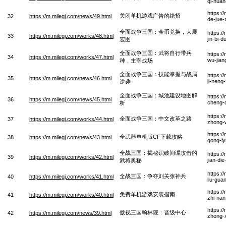
qi-hua
https:/
关闭单机游戏广告的绝招
32
https://m.milegj.com/news/49.html
de-jue
全面战争三国：金币兑换，大展
https:/
33
https://m.milegj.com/works/48.html
jin-bi-
宏图
全面战争三国：武将自行带兵
https:/
34
https://m.milegj.com/works/47.html
wu-jian
种，主宰战场
全面战争三国：技能掌握与战局
https:/
35
https://m.milegj.com/news/46.html
ji-neng
逆袭
全面战争三国：城池建设地图解
https:/
36
https://m.milegj.com/news/45.html
cheng-c
析
https:/
全面战争三国：中文改革之路
37
https://m.milegj.com/works/44.html
zhong-w
https:/
全武器单机版CF下载攻略
38
https://m.milegj.com/news/43.html
gong-l
全战三国：揭秘识破间谍攻击的
https:/
39
https://m.milegj.com/works/42.html
jian-di
武将奥秘
https:/
全战三国：争夺刘关张神兵
40
https://m.milegj.com/works/41.html
liu-gua
https:/
免费单机游戏安装指南
41
https://m.milegj.com/works/40.html
zhi-na
https:/
傲视三国翰林院：晋级中心
42
https://m.milegj.com/news/39.html
zhong-