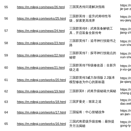
https:/
三国英杰传闪退解决指南
55
https://m.milegj.com/news/26.html
jie-jue
三国群英传：提升武将特性等
https:/
56
https://m.milegj.com/works/25.html
wu-jian
级，探索更高境界
三国群英传8：武将装备解锁工
https:/
57
https://m.milegj.com/news/24.html
jiang-z
具，开启装备全新传奇
三国群英传7：追寻神行技能书之
https:/
58
https://m.milegj.com/news/23.html
xun-she
路
三国群英传7：探寻神行技能点的
https:/
59
https://m.milegj.com/news/22.html
xun-she
秘密
三国群英传7等级修改器：全新升
https:/
60
https://m.milegj.com/news/21.html
ji-xiu-
级之道
三国群英传3威力加强版 2.2版本
https:/
61
https://m.milegj.com/works/20.html
jia-qia
模型修改为中心的新标题
https:/
三国群英8：武将升级秘籍大揭秘
62
https://m.milegj.com/news/19.html
sheng-j
https:/
三国罗曼史：致富之道
63
https://m.milegj.com/works/18.html
dao.we
https:/
三国猛将：中心按键战争
64
https://m.milegj.com/works/17.html
an-jia
三国武将星级升级攻略：最快提
https:/
65
https://m.milegj.com/works/16.html
gong-ly
升方法揭秘