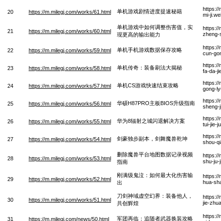
https:/
单机游戏剧情进度提速秘籍
20
https://m.milegj.com/works/61.html
mi-ji.w
单机游戏中如何调整伤害值，实
https:/
21
https://m.milegj.com/works/60.html
zheng-s
现更高的输出能力
https:/
单机手机游戏数据保存攻略
22
https://m.milegj.com/works/59.html
cun-go
https:/
单机传奇：装备刷法大揭秘
23
https://m.milegj.com/works/58.html
fa-da-j
https:/
单机CS游戏快速结束攻略
24
https://m.milegj.com/works/57.html
gong-l
https:/
华硕H87PRO主板BIOS升级指南
25
https://m.milegj.com/works/56.html
sheng-j
https:/
华为8辐射之城闪退解决方案
26
https://m.milegj.com/works/55.html
tui-jie
https:/
剑豪独步副本，剑舞魔兽乾坤
27
https://m.milegj.com/works/54.html
shou-q
删除魔兽平台地图数据记录视频
https:/
28
https://m.milegj.com/works/53.html
shu-ju-
指南
刚满级鬼泣：如何最大化伤害输
https:/
29
https://m.milegj.com/works/52.html
hua-sh
出
刀剑神域虚空幻界：装备他人，
https:/
30
https://m.milegj.com/works/51.html
jie-zhu
共创辉煌
https:/
军团再临：追随者武器换装攻略
31
https://m.milegj.com/news/50.html