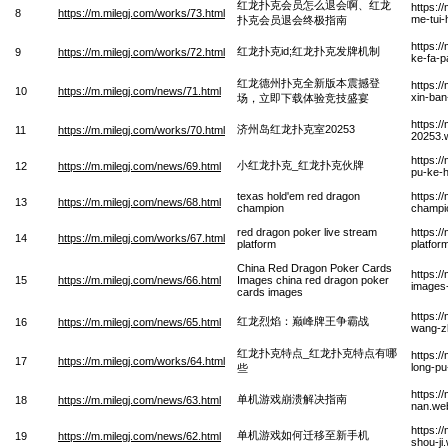
红龙扑克会员怎么退会啊、红龙
https:/
8
https://m.milegj.com/works/73.html
me-tui-
扑克会员退会终极指南
https:/
红龙扑克id;红龙扑克发牌机制
9
https://m.milegj.com/works/72.html
ke-fa-p
红龙德州扑克全新版本震撼登
https:/
10
https://m.milegj.com/news/71.html
xin-ban
场，立即下载体验竞技盛宴
https:/
济州岛红龙扑克室20253
11
https://m.milegj.com/works/70.html
20253.
https:/
小红龙扑克_红龙扑克伙牌
12
https://m.milegj.com/news/69.html
pu-ke-
texas hold'em red dragon
https:/
13
https://m.milegj.com/news/68.html
champion
champi
red dragon poker live stream
https:/
14
https://m.milegj.com/works/67.html
platform
platfor
China Red Dragon Poker Cards
https:/
15
https://m.milegj.com/news/66.html
Images china red dragon poker
images
cards images
https:/
红龙烈焰：巅峰牌王争霸战
16
https://m.milegj.com/news/65.html
wang-z
红龙扑克特点_红龙扑克特点有哪
https:/
17
https://m.milegj.com/works/64.html
long-pu
些
https:/
单机游戏崩溃解决指南
18
https://m.milegj.com/news/63.html
nan.we
https:/
单机游戏如何迁移至新手机
19
https://m.milegj.com/news/62.html
shou-ji