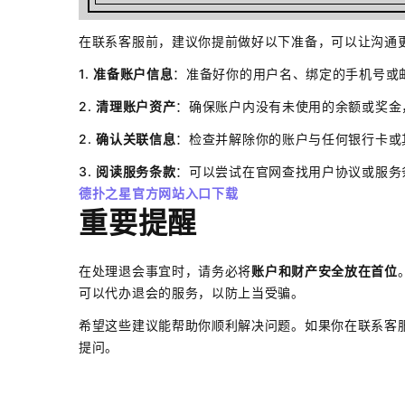
在联系客服前，建议你提前做好以下准备，可以让沟通
1.
准备账户信息
：准备好你的用户名、绑定的手机号或
2.
清理账户资产
：确保账户内没有未使用的余额或奖金
2.
确认关联信息
：检查并解除你的账户与任何银行卡或
3.
阅读服务条款
：可以尝试在官网查找用户协议或服务
德扑之星官方网站入口下载
重要提醒
在处理退会事宜时，请务必将
账户和财产安全放在首位
可以代办退会的服务，以防上当受骗。
希望这些建议能帮助你顺利解决问题。如果你在联系客
提问。