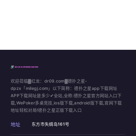
欢迎莅临▓红龙：dr09.com▓德扑之星-
dpzx「milegj.com」以下简称：德扑之星app下载网址
APP下载网址是多少✔全站,全称:德扑之星官方网站入口下
载,WePoker多桌竞技,ios版下载,android版下载,官网下载
地址轻松对局!德扑之星正版下载入口
地址
东方市失绸岛161号