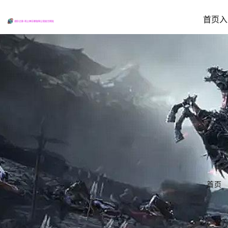
首页入
首页