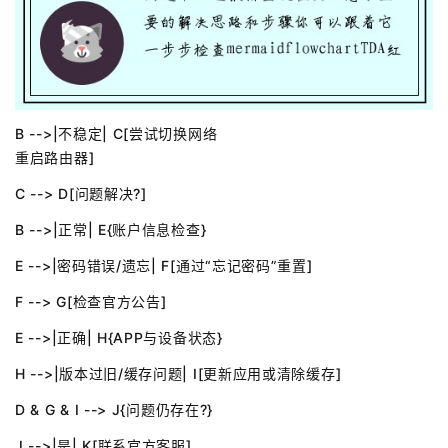
B -->|不稳定| C[尝试切换网络
重启路由器]
C --> D[问题解决?]
B -->|正常| E{账户信息检查}
E -->|密码错误/遗忘| F[通过“忘记密码”重置]
F --> G[检查官方公告]
E -->|正确| H{APP与设备状态}
H -->|版本过旧/缓存问题| I[更新应用或清除缓存]
D & G & I --> J{问题仍存在?}
J -->|是| K[联系官方客服]