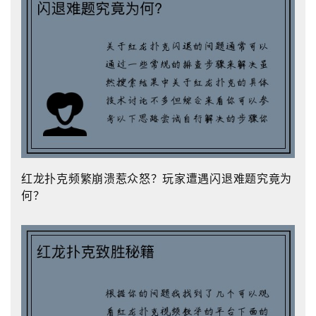
红龙扑克频繁崩溃惹众怒？玩家遭遇闪退难题究竟为
何？