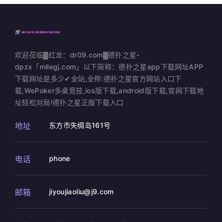
欢迎莅临▓红龙：dr09.com▓德扑之星-
dpzx「milegj.com」以下简称：德扑之星app下载网址APP
下载网址是多少✔全站,全称:德扑之星官方网站入口下
载,WePoker多桌竞技,ios版下载,android版下载,官网下载地
址轻松对局!德扑之星正版下载入口
地址
东方市失绸岛161号
电话
phone
邮箱
jiyoujiaoliu@j9.com