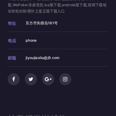
载,WePoker多桌竞技,ios版下载,android版下载,官网下载地
址轻松对局!德扑之星正版下载入口
地址
东方市失绸岛161号
电话
phone
邮箱
jiyoujiaoliu@j9.com