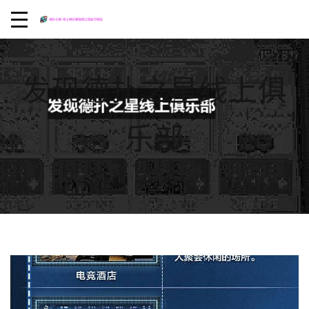
发现德扑之星线上俱
乐部
ABOUT US
首页