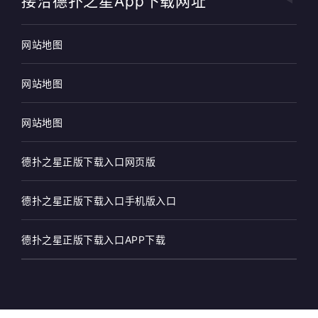
接洽德扑之星app下载网址
网站地图
网站地图
网站地图
德扑之星正版下载入口网页版
德扑之星正版下载入口手机版入口
德扑之星正版下载入口APP下载