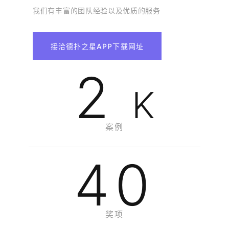
我们有丰富的团队经验以及优质的服务
接洽德扑之星APP下载网址
2
K
案例
40
奖项