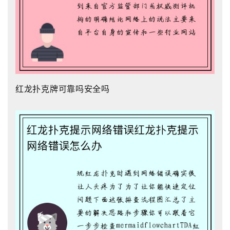
红龙扑克牌可靠吗安全吗