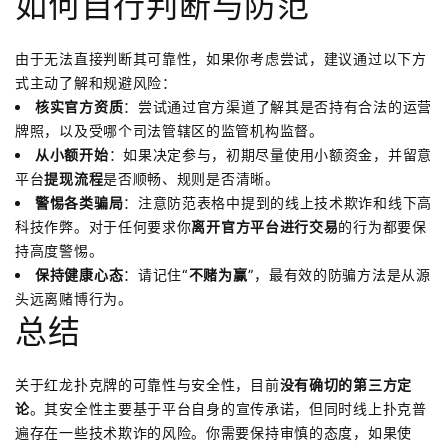
如何自行判断与防范
由于无法直接判断其可靠性，如果你考虑尝试，建议通过以下方
式主动了解和规避风险：
核实官方资质
：尝试通过官方渠道了解其是否持有合法的运营
牌照，以及受哪个司法管辖区的监管机构监督。
从小额开始
：如果决定参与，初期尽量使用小额资金，并留意
平台
提现流程
是否顺畅、规则是否清晰。
警惕各类骗局
：注意防范表格中提到的线上技术欺诈和线下高
科技作弊。对于任何要求你
离开官方平台进行交易
的行为都要保
持高度警惕。
保持健康心态
：请记住“
不赌为赢
”，最有效的防骗方法是从源
头远离赌博行为。
总结
关于红龙扑克牌的可靠性与安全性，目前
没有确切的第三方定
论
。其安全性主要基于平台自身的宣传承诺，但同时线上扑克普
遍存在一些技术欺诈的风险。你需要保持审慎的态度，如果使