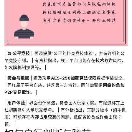
|
⚖️ 公平竞技
| 强调提供"公平的扑克竞技体验"，并有详细的公
平竞技守则。 | 有资料指出，线上平台可能存在
技术欺诈
风险，
如发牌机制操纵等。 |
|
资金与数据
| 提及采用
AES-256加密算法
保障数据传输安全。
| 同样属于平台自述，缺乏第三方审计。同时需警惕
网络钓鱼
和
P2P交易欺诈
。 |
|
用户体验
| 界面设计简洁，符合国内玩家习惯。有报道称其上
线初期吸引大量玩家参与。 | 有分析指出，其部分版本（如手机
版）可能存在
内存占用较高
的问题，低配置设备或许会出现卡
顿。 |