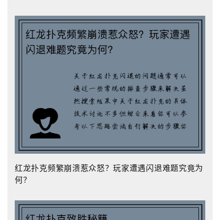
红龙扑克频繁崩溃惹众怒？玩家遭遇闪退难题究竟为
何？