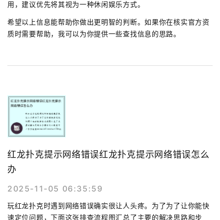
用，建议优先将其视为一种休闲娱乐方式。
希望以上信息能帮助你做出更明智的判断。如果你在核实官方资
质时需要帮助，我可以为你提供一些查找信息的思路。
红龙扑克提示网络错误红龙扑克提示网络错误怎么
办
2025-11-05 06:35:59
玩红龙扑克时遇到网络错误确实很让人头疼。为了为了让你能快
速定位问题，下面这张排查流程图汇总了主要的解决思路和步