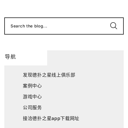
Search the blog...
导航
发现德扑之星线上俱乐部
案例中心
游戏中心
公司服务
接洽德扑之星app下载网址