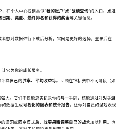
P，在个人中心找到类似“
我的账户
”或“
战绩查询
”的入口。点进
赛日期、类型、最终排名和获得的奖金
等关键信息。
或者想对数据进行下载后分析，官网是更好的选择。登录后在
，让它为你的成长服务。
如计算自己的
胜率、平均收益
等。回顾在锦标赛中不同阶段（如
。
常强大。它们不仅能忠实记录你的每一手牌，还能通过对
对手游
你的数据生成
可视化的图表和统计报告
，让你对自己的游戏表现
手的漏洞或固定模式后，就要
果断调整自己的战术
加以利用。也
冲动决策，这对于长期稳定盈利至关重要。