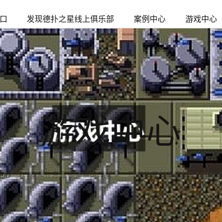
口
发现德扑之星线上俱乐部
案例中心
游戏中心
游戏中心
红龙扑克在哪里看战绩记录—红龙扑克战绩查询指南：快
中心