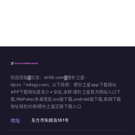
欢迎莅临▓红龙：dr09.com▓德扑之星-
dpzx「milegj.com」以下简称：德扑之星app下载网址
APP下载网址是多少✔全站,全称:德扑之星官方网站入口下
载,WePoker多桌竞技,ios版下载,android版下载,官网下载
地址轻松对局!德扑之星正版下载入口
地址
东方市失绸岛161号