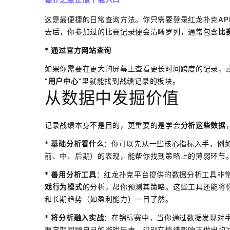
这是最便捷的日常查询方法。你只需要登录红龙扑克AP
去后，你参加过的比赛记录便会清晰罗列，通常包含
比
*
通过官方网站查询
如果你需要在更大的屏幕上查看更长时间跨度的记录，
“
用户中心
”里就能找到战绩记录的板块。
从数据中发掘价值
记录战绩本身不是目的，更重要的是学会
分析这些数据
*
基础分析看什么
：你可以先从一些核心指标入手，例
前、中、后期）的表现，能帮你找到策略上的薄弱环节
*
善用分析工具
：红龙扑克平台提供的数据分析工具非
戏行为模式
的分析，帮你预测其策略。这些工具还能将
和长期趋势（如盈利能力）一目了然。
*
将分析融入实战
：在锦标赛中，当你通过数据发现对
要定期回顾自己的游戏历史，识别在情绪影响下做出的